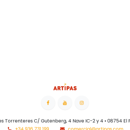
 Les Torrenteres C/ Gutenberg, 4 Nave IC-2 y 4 • 08754 El
+34 936 731 199
comercial@artipas.com