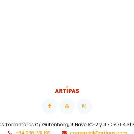
 Les Torrenteres C/ Gutenberg, 4 Nave IC-2 y 4 • 08754 El
+34 936 731 199
comercial@artipas.com