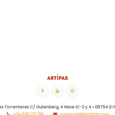
 Les Torrenteres C/ Gutenberg, 4 Nave IC-2 y 4 • 08754 El
+34 936 731 199
comercial@artipas.com