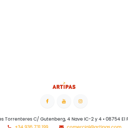
 Les Torrenteres C/ Gutenberg, 4 Nave IC-2 y 4 • 08754 El
+34 936 731 199
comercial@artipas.com