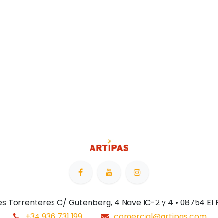
 Les Torrenteres C/ Gutenberg, 4 Nave IC-2 y 4 • 08754 El
+34 936 731 199
comercial@artipas.com