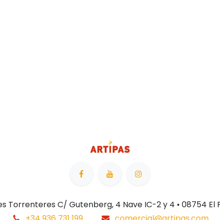
 Les Torrenteres C/ Gutenberg, 4 Nave IC-2 y 4 • 08754 El
+34 936 731 199
comercial@artipas.com