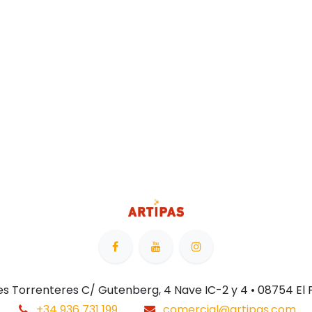
 Les Torrenteres C/ Gutenberg, 4 Nave IC-2 y 4 • 08754 El
+34 936 731 199
comercial@artipas.com