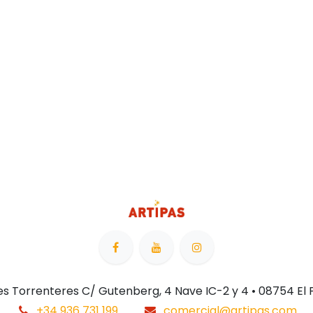
 Les Torrenteres C/ Gutenberg, 4 Nave IC-2 y 4 • 08754 El
+34 936 731 199
comercial@artipas.com