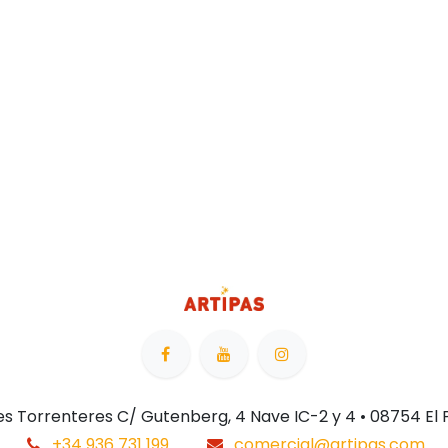
 Les Torrenteres C/ Gutenberg, 4 Nave IC-2 y 4 • 08754 El
+34 936 731 199
comercial@artipas.com