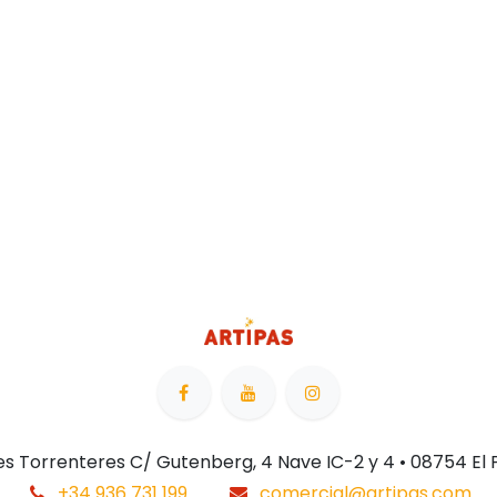
 Les Torrenteres C/ Gutenberg, 4 Nave IC-2 y 4 • 08754 El
+34 936 731 199
comercial@artipas.com