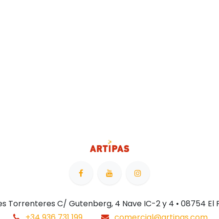
 Les Torrenteres C/ Gutenberg, 4 Nave IC-2 y 4 • 08754 El
+34 936 731 199
comercial@artipas.com