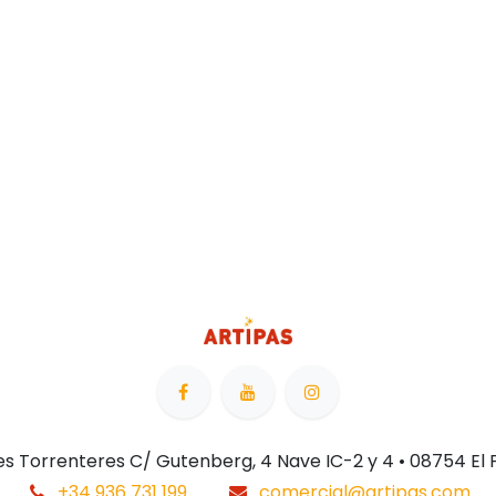
 Les Torrenteres C/ Gutenberg, 4 Nave IC-2 y 4 • 08754 El
+34 936 731 199
comercial@artipas.com