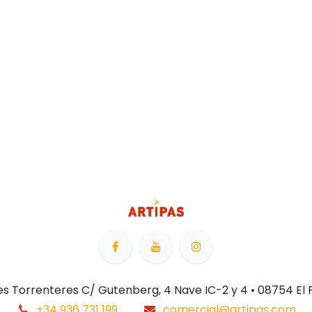
 Les Torrenteres C/ Gutenberg, 4 Nave IC-2 y 4 • 08754 El
+34 936 731 199
comercial@artipas.com