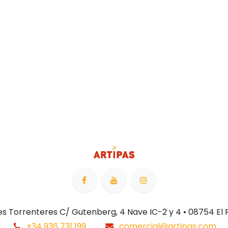
 Les Torrenteres C/ Gutenberg, 4 Nave IC-2 y 4 • 08754 El
+34 936 731 199
comercial@artipas.com