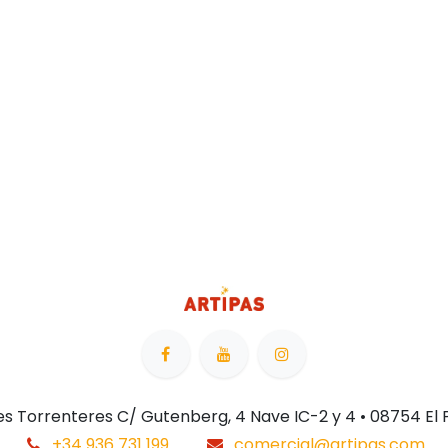
 Les Torrenteres C/ Gutenberg, 4 Nave IC-2 y 4 • 08754 El
+34 936 731 199
comercial@artipas.com