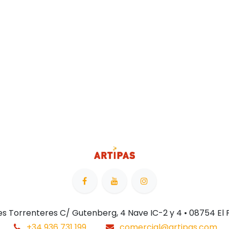
 Les Torrenteres C/ Gutenberg, 4 Nave IC-2 y 4 • 08754 El
+34 936 731 199
comercial@artipas.com