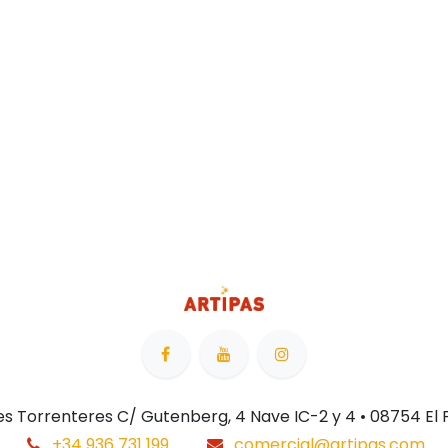
 Les Torrenteres C/ Gutenberg, 4 Nave IC-2 y 4 • 08754 El
+34 936 731 199
comercial@artipas.com