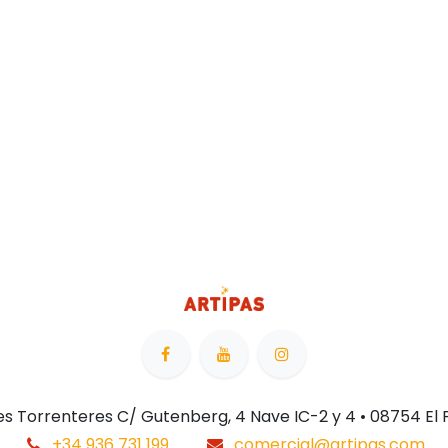
 Les Torrenteres C/ Gutenberg, 4 Nave IC-2 y 4 • 08754 El
+34 936 731 199
comercial@artipas.com