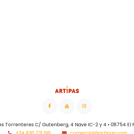
 Les Torrenteres C/ Gutenberg, 4 Nave IC-2 y 4 • 08754 El
+34 936 731 199
comercial@artipas.com