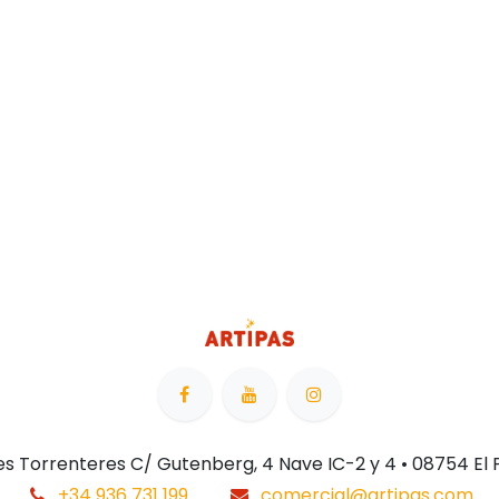
 Les Torrenteres C/ Gutenberg, 4 Nave IC-2 y 4 • 08754 El
+34 936 731 199
comercial@artipas.com