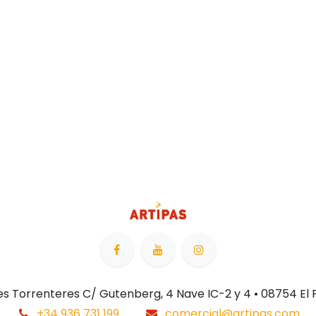
 Les Torrenteres C/ Gutenberg, 4 Nave IC-2 y 4 • 08754 El
+34 936 731 199
comercial@artipas.com