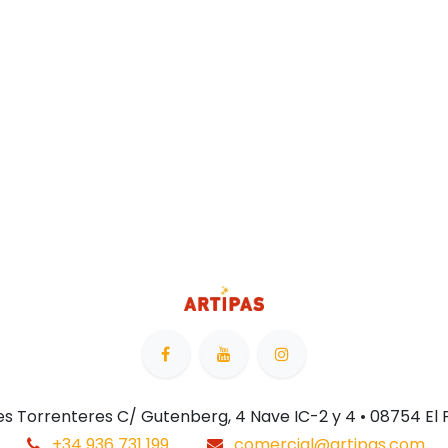
 Les Torrenteres C/ Gutenberg, 4 Nave IC-2 y 4 • 08754 El
+34 936 731 199
comercial@artipas.com