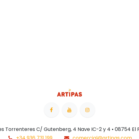
 Les Torrenteres C/ Gutenberg, 4 Nave IC-2 y 4 • 08754 El
+34 936 731 199
comercial@artipas.com