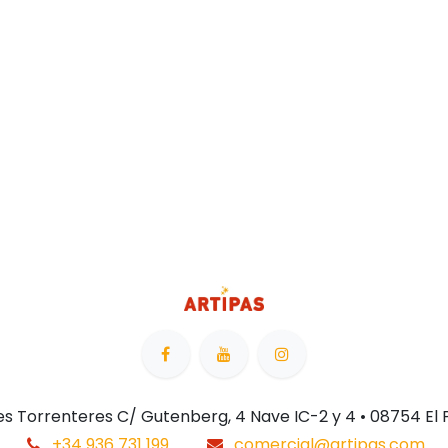
 Les Torrenteres C/ Gutenberg, 4 Nave IC-2 y 4 • 08754 El
+34 936 731 199
comercial@artipas.com