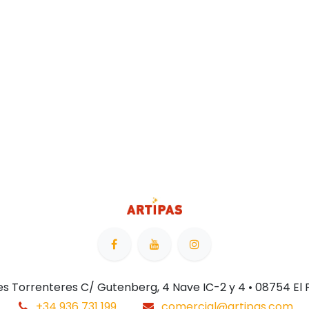
 Les Torrenteres C/ Gutenberg, 4 Nave IC-2 y 4 • 08754 El
+34 936 731 199
comercial@artipas.com