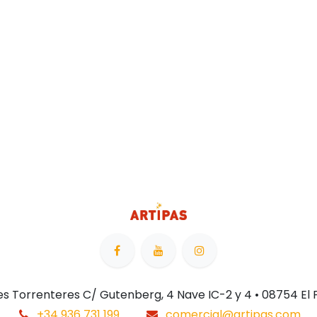
 Les Torrenteres C/ Gutenberg, 4 Nave IC-2 y 4 • 08754 El
+34 936 731 199
comercial@artipas.com