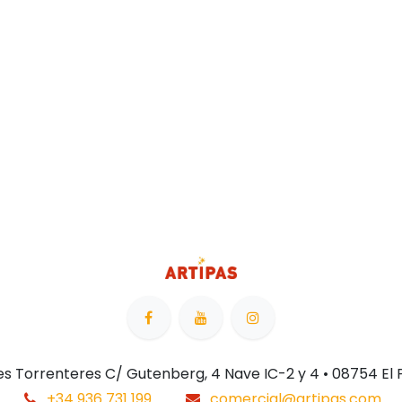
 Les Torrenteres C/ Gutenberg, 4 Nave IC-2 y 4 • 08754 El
+34 936 731 199
comercial@artipas.com