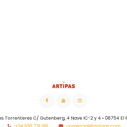
 Les Torrenteres C/ Gutenberg, 4 Nave IC-2 y 4 • 08754 El
+34 936 731 199
comercial@artipas.com