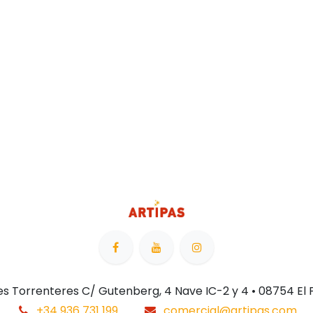
 Les Torrenteres C/ Gutenberg, 4 Nave IC-2 y 4 • 08754 El
+34 936 731 199
comercial@artipas.com