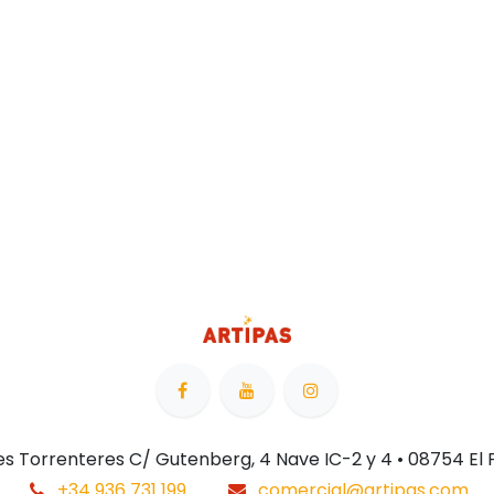
 Les Torrenteres C/ Gutenberg, 4 Nave IC-2 y 4 • 08754 El
+34 936 731 199
comercial@artipas.com